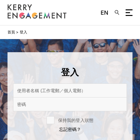
EN
移
首頁
登入
至
主
內
容
登入
保持我的登入狀態
忘記密碼？