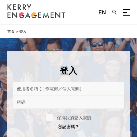
EN
移
首頁
登入
至
主
內
容
登入
保持我的登入狀態
忘記密碼？