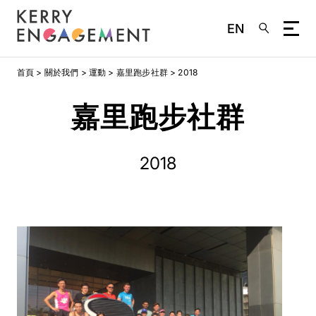
EN
移
首頁
關於我們
運動
嘉里跑步社群
2018
至
主
嘉里跑步社群
內
容
2018