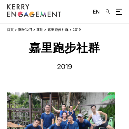
EN
移
首頁
關於我們
運動
嘉里跑步社群
2019
至
主
嘉里跑步社群
內
容
2019