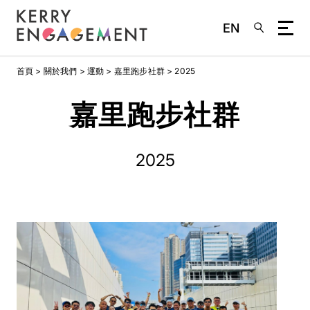
EN
移
首頁
關於我們
運動
嘉里跑步社群
2025
至
主
嘉里跑步社群
內
容
2025